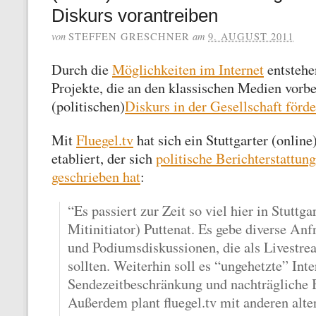
Diskurs vorantreiben
von
am
STEFFEN GRESCHNER
9. AUGUST 2011
Durch die
Möglichkeiten im Internet
entsteh
Projekte, die an den klassischen Medien vorbe
(politischen)
Diskurs in der Gesellschaft förd
Mit
Fluegel.tv
hat sich ein Stuttgarter (onlin
etabliert, der sich
politische Berichterstattun
geschrieben hat
:
“Es passiert zur Zeit so viel hier in Stuttgar
Mitinitiator) Puttenat. Es gebe diverse Anf
und Podiumsdiskussionen, die als Livestr
sollten. Weiterhin soll es “ungehetzte” Int
Sendezeitbeschränkung und nachträgliche 
Außerdem plant fluegel.tv mit anderen alt