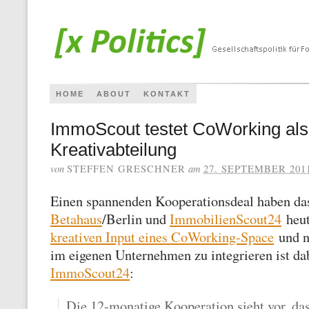
HOME
ABOUT
KONTAKT
ImmoScout testet CoWorking als
Kreativabteilung
von
am
STEFFEN GRESCHNER
27. SEPTEMBER 201
Einen spannenden Kooperationsdeal haben d
Betahaus
/Berlin und
ImmobilienScout24
heut
kreativen Input eines CoWorking-Space
und n
im eigenen Unternehmen zu integrieren ist da
ImmoScout24
:
Die 12-monatige Kooperation sieht vor, das