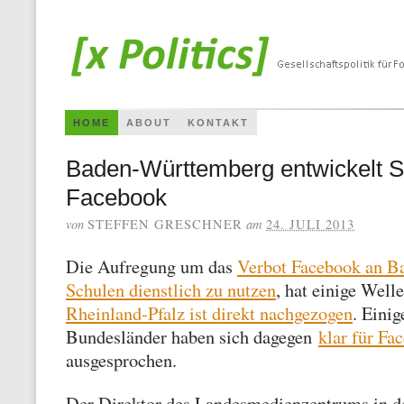
HOME
ABOUT
KONTAKT
Baden-Württemberg entwickelt S
Facebook
von
am
STEFFEN GRESCHNER
24. JULI 2013
Die Aufregung um das
Verbot Facebook an B
Schulen dienstlich zu nutzen
, hat einige Well
Rheinland-Pfalz ist direkt nachgezogen
. Einig
Bundesländer haben sich dagegen
klar für Fa
ausgesprochen.
Der Direktor des Landesmedienzentrums in de